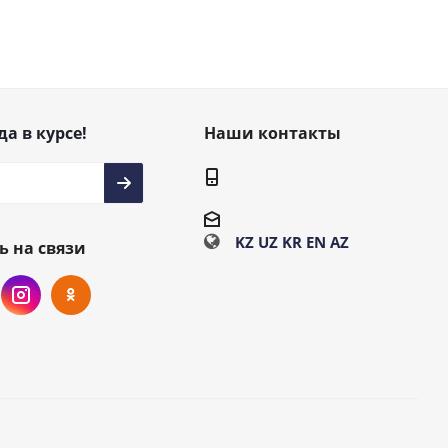
да в курсе!
Наши контакты
KZ
UZ
KR
EN
AZ
ь на связи