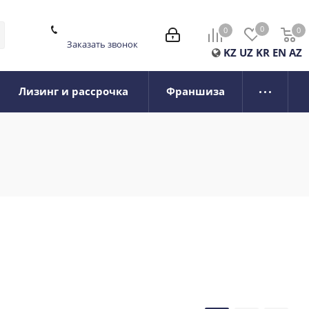
0
0
0
0
Заказать звонок
KZ
UZ
KR
EN
AZ
Лизинг и рассрочка
Франшиза