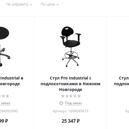
По алфавиту
По цене
Industrial в
Стул Pro Industrial с
Стул 
овгороде
подлокотниками в Нижнем
подло
Новгороде
 заказ
Под заказ
2094992690
Артикул: 1608049673
Ар
99
₽
25 347
₽