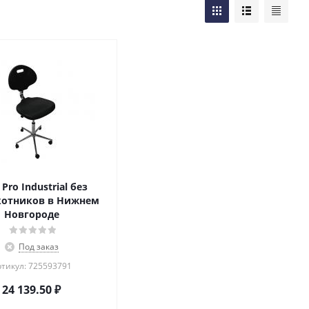
Pro Industrial без
котников в Нижнем
Новгороде
Под заказ
тикул: 725593791
24 139.50
₽