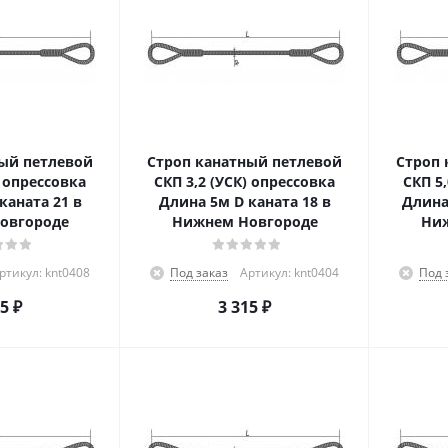
ый петлевой
Строп канатный петлевой
Строп 
) опрессовка
СКП 3,2 (УСК) опрессовка
СКП 5
каната 21 в
Длина 5м D каната 18 в
Длина 
овгороде
Нижнем Новгороде
Ниж
ртикул: knt0408
Под заказ
Артикул: knt0404
Под 
25
₽
3 315
₽