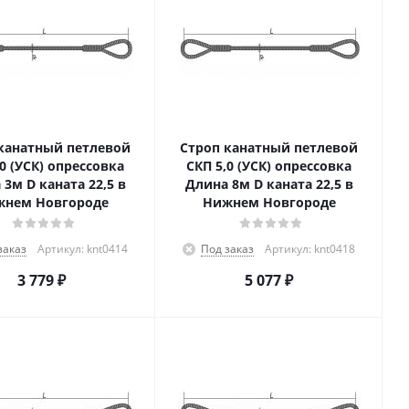
канатный петлевой
Строп канатный петлевой
,0 (УСК) опрессовка
СКП 5,0 (УСК) опрессовка
3м D каната 22,5 в
Длина 8м D каната 22,5 в
нем Новгороде
Нижнем Новгороде
заказ
Артикул: knt0414
Под заказ
Артикул: knt0418
3 779
₽
5 077
₽