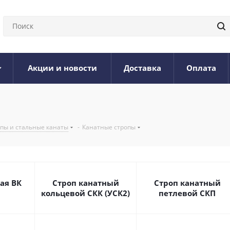
Акции и новости
Доставка
Оплата
опы и стальные канаты
-
Канатные стропы
ая ВК
Строп канатный
Строп канатный
кольцевой СКК (УСК2)
петлевой СКП