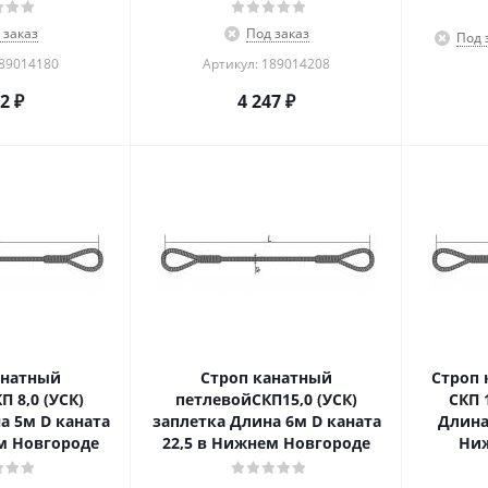
 заказ
Под заказ
Под 
189014180
Артикул: 189014208
52
₽
4 247
₽
анатный
Строп канатный
Строп 
 8,0 (УСК)
петлевойСКП15,0 (УСК)
СКП 
а 5м D каната
заплетка Длина 6м D каната
Длина 
м Новгороде
22,5 в Нижнем Новгороде
Ниж