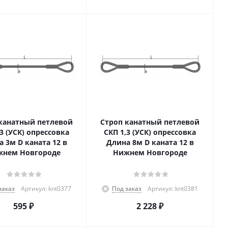
канатный петлевой
Строп канатный петлевой
,3 (УСК) опрессовка
СКП 1,3 (УСК) опрессовка
 3м D каната 12 в
Длина 8м D каната 12 в
нем Новгороде
Нижнем Новгороде
заказ
Артикул: knt0377
Под заказ
Артикул: knt0381
595
₽
2 228
₽