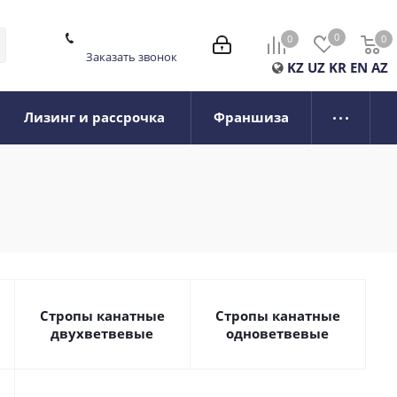
0
0
0
0
Заказать звонок
KZ
UZ
KR
EN
AZ
Лизинг и рассрочка
Франшиза
Стропы канатные
Стропы канатные
двухветвевые
одноветвевые