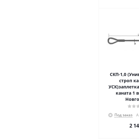
СКП-1,0 (Ун
строп к
УСК)заплетка
каната 1 
Новго
Под заказ
А
2 1