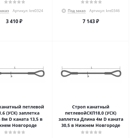
заказ
Артикул: knt0324
Под заказ
Артикул: knt0346
3 410
₽
7 143
₽
канатный петлевой
Строп канатный
1,6 (УСК) заплетка
петлевойСКП18,0 (УСК)
8м D каната 13,5 в
заплетка Длина 4м D каната
нем Новгороде
30,5 в Нижнем Новгороде