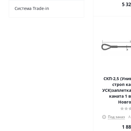
5 3
Cистема Trade-in
СКП-2,5 (Ун
строп к
УСК)заплетка
каната 1 
Новго
Под заказ
А
1 8