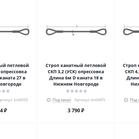
ый петлевой
Строп канатный петлевой
Строп 
) опрессовка
СКП 3,2 (УСК) опрессовка
СКП 4
каната 27 в
Длина 6м D каната 18 в
Длина
овгороде
Нижнем Новгороде
Ниж
ртикул: knt0420
Под заказ
Артикул: knt0405
Под 
74
₽
3 790
₽