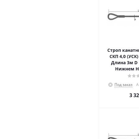
Строп канатн
СКП 4,0 (УСК
Длина 3м D 
Нижнем Н
Под заказ
А
3 3