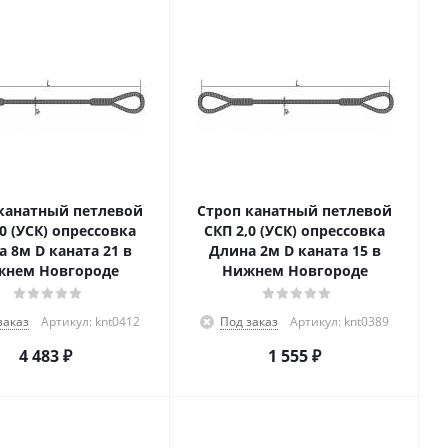
канатный петлевой
Строп канатный петлевой
,0 (УСК) опрессовка
СКП 2,0 (УСК) опрессовка
 8м D каната 21 в
Длина 2м D каната 15 в
нем Новгороде
Нижнем Новгороде
заказ
Артикул: knt0412
Под заказ
Артикул: knt0389
4 483
₽
1 555
₽