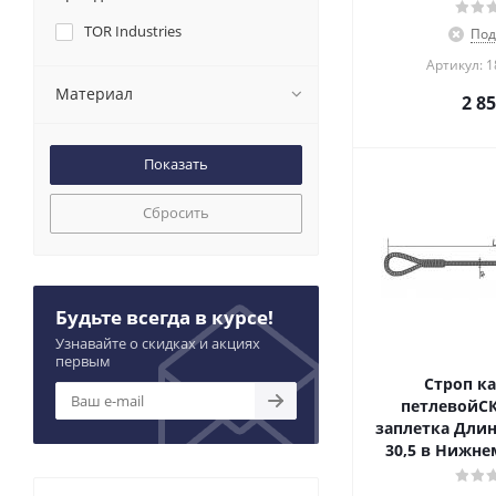
TOR Industries
Под
Артикул: 
Материал
2 8
Сбросить
Будьте всегда в курсе!
Узнавайте о скидках и акциях
первым
Строп к
петлевойСКП
заплетка Длин
30,5 в Нижне