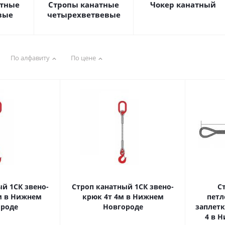
атные
Стропы канатные
Чокер канатный
вые
четырехветвевые
По алфавиту
По цене
й 1СК звено-
Строп канатный 1СК звено-
С
м в Нижнем
крюк 4т 4м в Нижнем
петл
роде
Новгороде
заплетк
4 в 