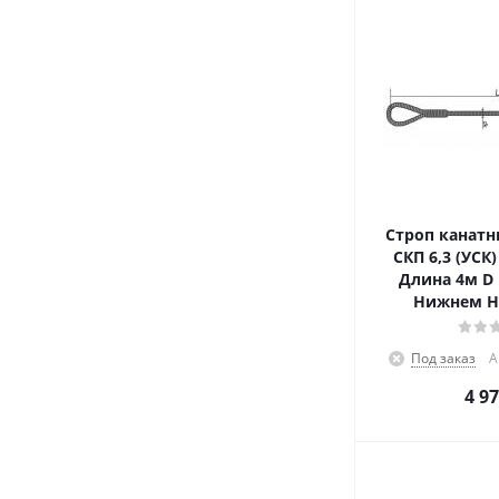
Строп канатн
СКП 6,3 (УСК
Длина 4м D 
Нижнем Н
Под заказ
А
4 9