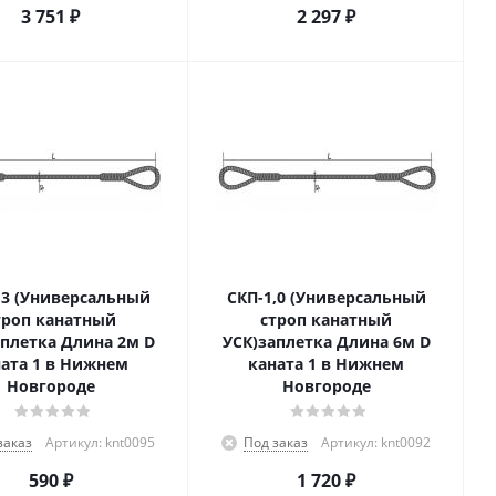
3 751
₽
2 297
₽
,3 (Универсальный
СКП-1,0 (Универсальный
троп канатный
строп канатный
аплетка Длина 2м D
УСК)заплетка Длина 6м D
ата 1 в Нижнем
каната 1 в Нижнем
Новгороде
Новгороде
заказ
Артикул: knt0095
Под заказ
Артикул: knt0092
590
₽
1 720
₽