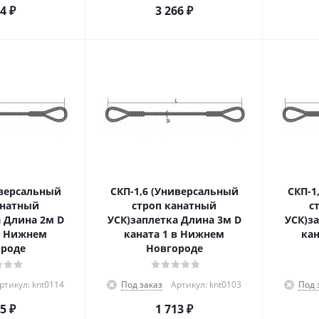
24
₽
3 266
₽
иверсальный
СКП-1,6 (Универсальный
СКП-1
анатный
строп канатный
с
 Длина 2м D
УСК)заплетка Длина 3м D
УСК)з
в Нижнем
каната 1 в Нижнем
кан
роде
Новгороде
ртикул: knt0114
Под заказ
Артикул: knt0103
Под 
85
₽
1 713
₽