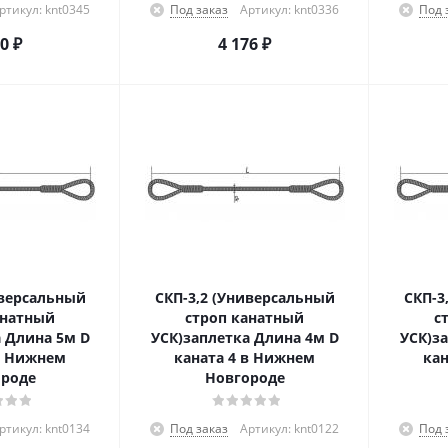
ртикул: knt0345
Под заказ
Артикул: knt0336
Под 
80
₽
4 176
₽
иверсальный
СКП-3,2 (Универсальный
СКП-3
анатный
строп канатный
с
 Длина 5м D
УСК)заплетка Длина 4м D
УСК)з
в Нижнем
каната 4 в Нижнем
кан
роде
Новгороде
ртикул: knt0134
Под заказ
Артикул: knt0122
Под 