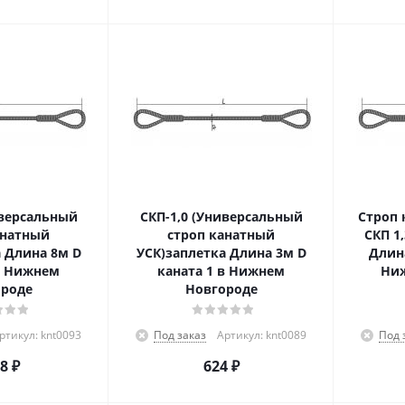
иверсальный
СКП-1,0 (Универсальный
Строп 
анатный
строп канатный
СКП 1
 Длина 8м D
УСК)заплетка Длина 3м D
Длина
в Нижнем
каната 1 в Нижнем
Ниж
роде
Новгороде
ртикул: knt0093
Под заказ
Артикул: knt0089
Под 
48
₽
624
₽