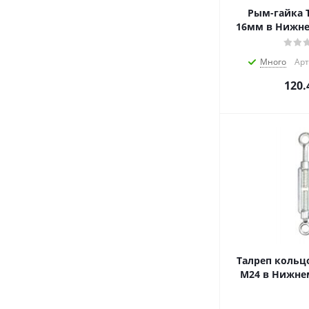
Рым-гайка T
16мм в Нижне
Много
Арт
120.
Талреп кольц
М24 в Нижне