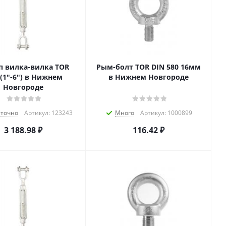
п вилка-вилка TOR
Рым-болт TOR DIN 580 16мм
(1"-6") в Нижнем
в Нижнем Новгороде
Новгороде
аточно
Артикул: 123243
Много
Артикул: 1000899
3 188.98
₽
116.42
₽