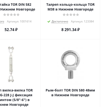
гайка TOR DIN 582
Талреп кольцо-кольцо TOR
 Нижнем Новгороде
М38 в Нижнем Новгороде
ого
Артикул: 1001614
Достаточно
Артикул: 123384
52.74
₽
8 291.34
₽
п вилка-вилка TOR
Рым-болт TOR DIN 580 48мм
G-228 J-J фиксация
в Нижнем Новгороде
нтом (5/8"-6") в
нем Новгороде