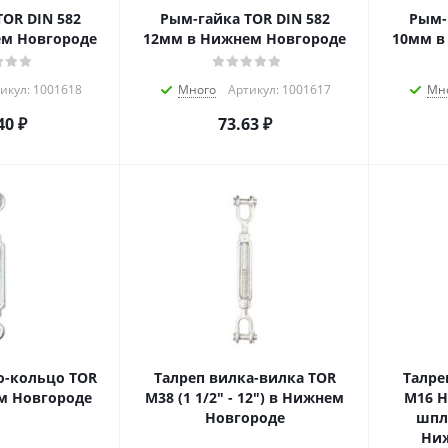
OR DIN 582
Рым-гайка TOR DIN 582
Рым-
м Новгороде
12мм в Нижнем Новгороде
10мм в
икул: 1001618
Много
Артикул: 1001617
Мн
40
₽
73.63
₽
о-кольцо TOR
Талреп вилка-вилка TOR
Талре
м Новгороде
М38 (1 1/2" - 12") в Нижнем
М16 H
Новгороде
шпли
Ниж