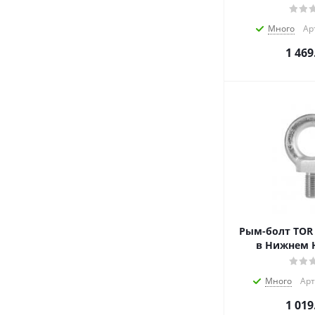
Много
Ар
1 469
Рым-болт TOR 
в Нижнем 
Много
Арт
1 019