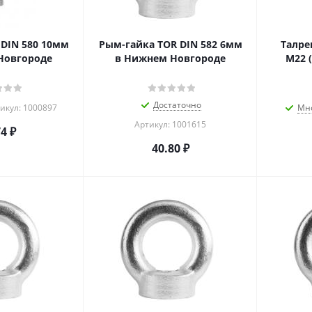
DIN 580 10мм
Рым-гайка TOR DIN 582 6мм
Талре
Новгороде
в Нижнем Новгороде
М22 
Достаточно
икул: 1000897
Мн
Артикул: 1001615
74
₽
40.80
₽