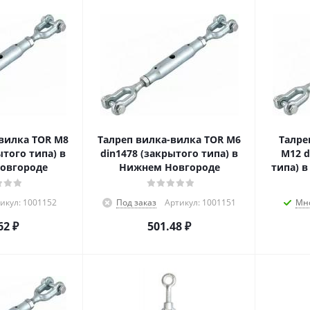
вилка TOR М8
Талреп вилка-вилка TOR М6
Талре
 типа) в
din1478 (закрытого типа) в
М12 d
овгороде
Нижнем Новгороде
типа) 
икул: 1001152
Под заказ
Артикул: 1001151
Мн
62
₽
501.48
₽