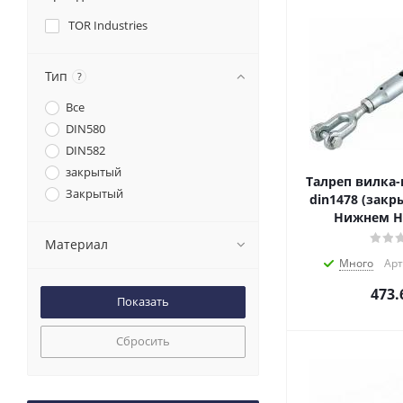
TOR Industries
Тип
?
Все
DIN580
DIN582
закрытый
Талреп вилка-
Закрытый
din1478 (закрытого
Нижнем Н
Материал
Много
Арт
473.
Сбросить