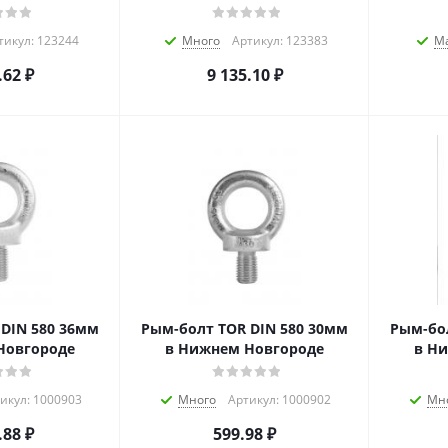
тикул: 123244
Много
Артикул: 123383
М
.62
₽
9 135.10
₽
DIN 580 36мм
Рым-болт TOR DIN 580 30мм
Рым-бол
Новгороде
в Нижнем Новгороде
в Н
икул: 1000903
Много
Артикул: 1000902
Мн
.88
₽
599.98
₽