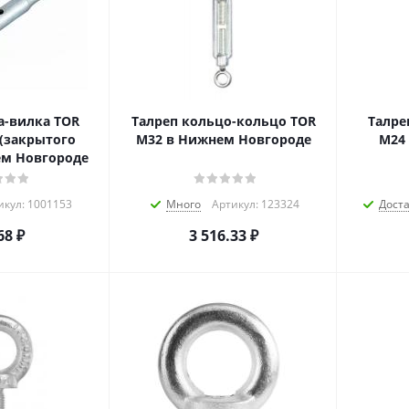
а-вилка TOR
Талреп кольцо-кольцо TOR
Талре
 (закрытого
М32 в Нижнем Новгороде
М24 
ем Новгороде
икул: 1001153
Много
Артикул: 123324
Дост
68
₽
3 516.33
₽