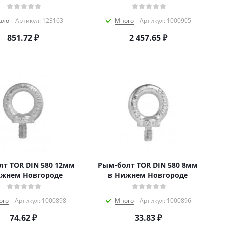
ало
Артикул: 123163
Много
Артикул: 1000905
851.72
₽
2 457.65
₽
т TOR DIN 580 12мм
Рым-болт TOR DIN 580 8мм
ижнем Новгороде
в Нижнем Новгороде
ого
Артикул: 1000898
Много
Артикул: 1000896
74.62
₽
33.83
₽