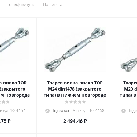
По алфавиту
По цене
а-вилка TOR
Талреп вилка-вилка TOR
Талре
 (закрытого
М24 din1478 (закрытого
М20 d
ем Новгороде
типа) в Нижнем Новгороде
типа) 
икул: 1001157
Под заказ
Артикул: 1001158
Под 
.75
₽
2 494.46
₽