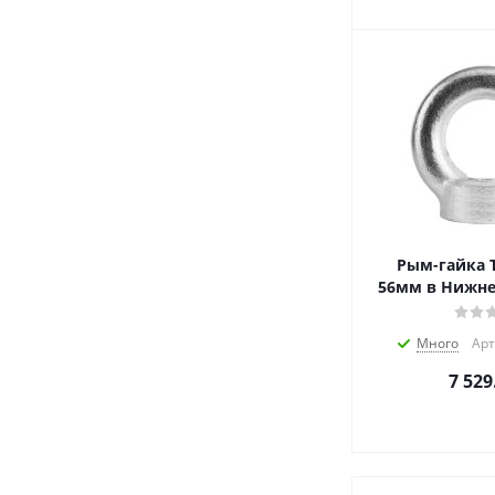
Рым-гайка T
56мм в Нижне
Много
Арт
7 529