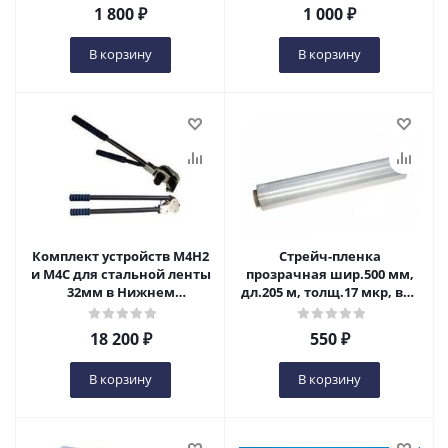
1 800
₽
1 000
₽
В корзину
В корзину
Комплект устройств М4Н2
Стрейч-пленка
и М4С для стальной ленты
прозрачная шир.500 мм,
32мм в Нижнем
дл.205 м, толщ.17 мкр, вес
Новгороде
~1,6 кг в Нижнем
Новгороде
18 200
₽
550
₽
В корзину
В корзину